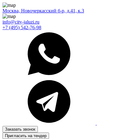
Москва, Новочеркасский б-р, д.41, к.3
info@city-jaluzi.ru
+7 (495) 542-76-98
Заказать звонок
Пригласить на тендер