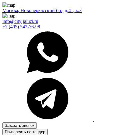
Москва, Новочеркасский б-р, д.41, к.3
info@city-jaluzi.ru
+7 (495) 542-76-98
Заказать звонок
Пригласить на тендер