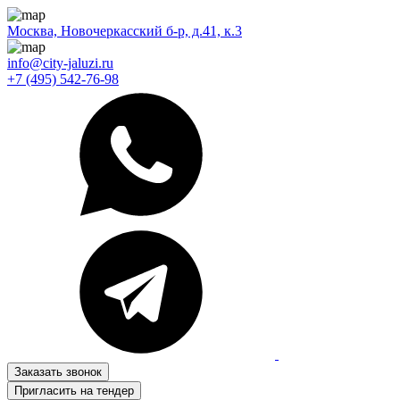
Москва, Новочеркасский б-р, д.41, к.3
info@city-jaluzi.ru
+7 (495) 542-76-98
Заказать звонок
Пригласить на тендер