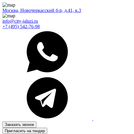
Москва, Новочеркасский б-р, д.41, к.3
info@city-jaluzi.ru
+7 (495) 542-76-98
Заказать звонок
Пригласить на тендер