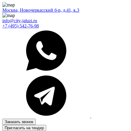
Москва, Новочеркасский б-р, д.41, к.3
info@city-jaluzi.ru
+7 (495) 542-76-98
Заказать звонок
Пригласить на тендер