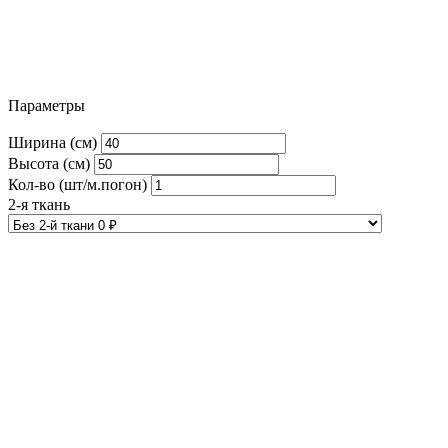
Параметры
Ширина (см)
Высота (см)
Кол-во (шт/м.погон)
2-я ткань