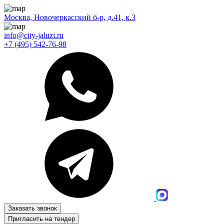
Москва, Новочеркасский б-р, д.41, к.3
info@city-jaluzi.ru
+7 (495) 542-76-98
Заказать звонок
Пригласить на тендер