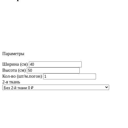
Параметры
Ширина (см)
Высота (см)
Кол-во (шт/м.погон)
2-я ткань