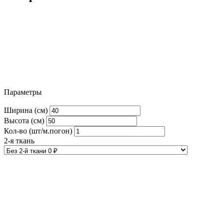
Параметры
Ширина (см)
Высота (см)
Кол-во (шт/м.погон)
2-я ткань