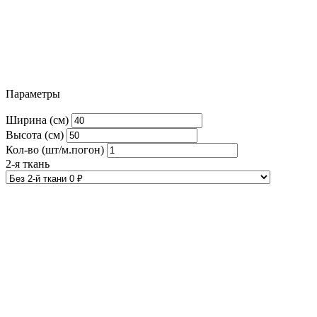
Параметры
Ширина (см)
Высота (см)
Кол-во (шт/м.погон)
2-я ткань