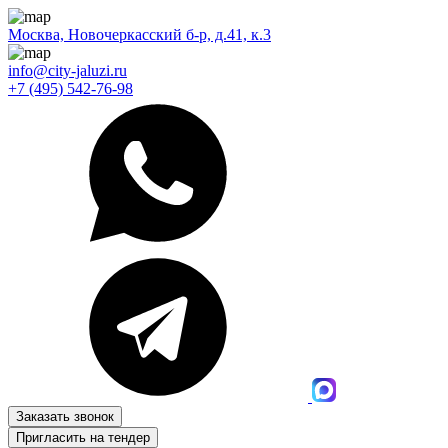
Москва, Новочеркасский б-р, д.41, к.3
info@city-jaluzi.ru
+7 (495) 542-76-98
Заказать звонок
Пригласить на тендер