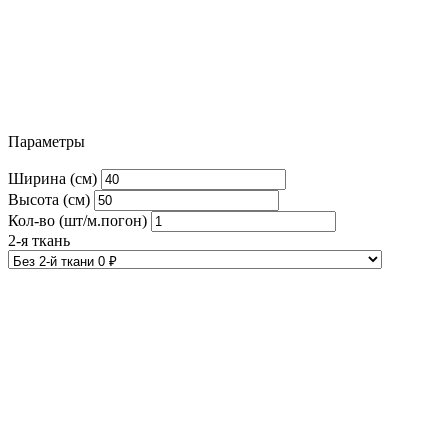
Параметры
Ширина (см)
Высота (см)
Кол-во (шт/м.погон)
2-я ткань