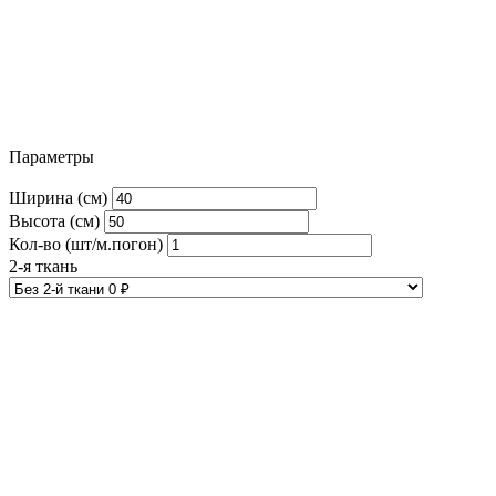
Параметры
Ширина (см)
Высота (см)
Кол-во (шт/м.погон)
2-я ткань