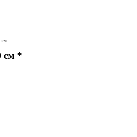
 см
 см *