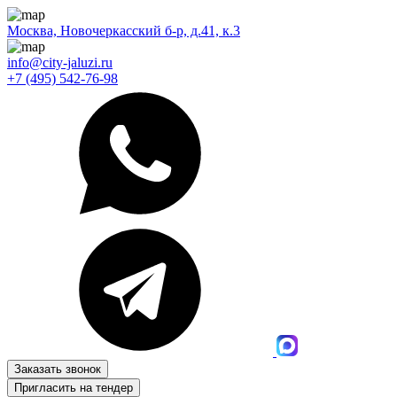
Москва, Новочеркасский б-р, д.41, к.3
info@city-jaluzi.ru
+7 (495) 542-76-98
Заказать звонок
Пригласить на тендер