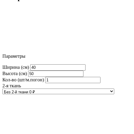
Параметры
Ширина (см)
Высота (см)
Кол-во (шт/м.погон)
2-я ткань