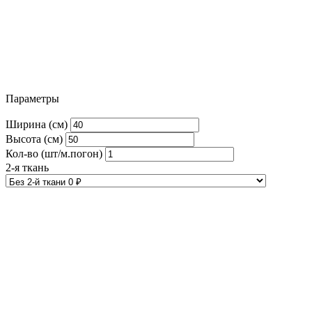
Параметры
Ширина (см)
Высота (см)
Кол-во (шт/м.погон)
2-я ткань