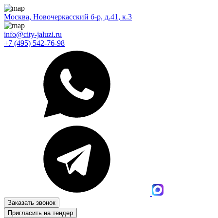
Москва, Новочеркасский б-р, д.41, к.3
info@city-jaluzi.ru
+7 (495) 542-76-98
Заказать звонок
Пригласить на тендер