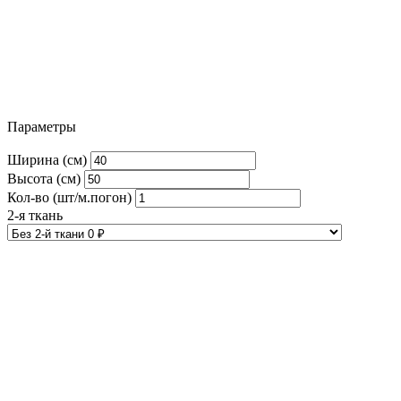
Параметры
Ширина (см)
Высота (см)
Кол-во (шт/м.погон)
2-я ткань