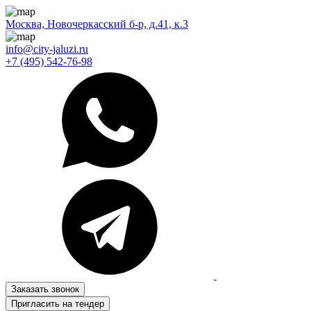
Москва, Новочеркасский б-р, д.41, к.3
info@city-jaluzi.ru
+7 (495) 542-76-98
Заказать звонок
Пригласить на тендер