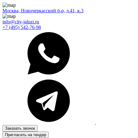
Москва, Новочеркасский б-р, д.41, к.3
info@city-jaluzi.ru
+7 (495) 542-76-98
Заказать звонок
Пригласить на тендер