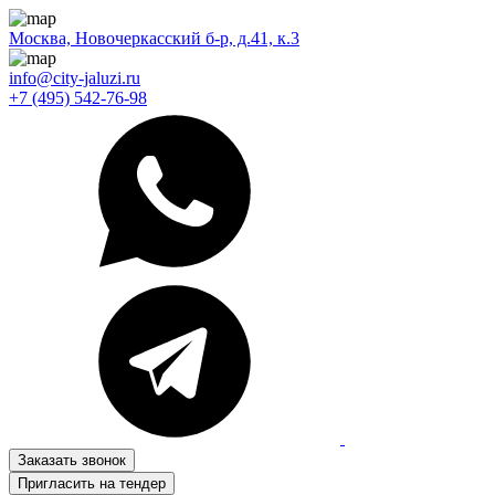
Москва, Новочеркасский б-р, д.41, к.3
info@city-jaluzi.ru
+7 (495) 542-76-98
Заказать звонок
Пригласить на тендер