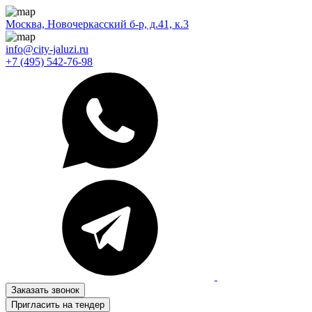
Москва, Новочеркасский б-р, д.41, к.3
info@city-jaluzi.ru
+7 (495) 542-76-98
Заказать звонок
Пригласить на тендер