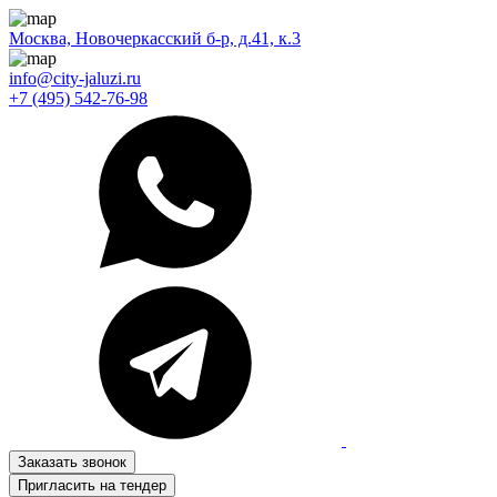
Москва, Новочеркасский б-р, д.41, к.3
info@city-jaluzi.ru
+7 (495) 542-76-98
Заказать звонок
Пригласить на тендер