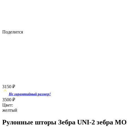
Поделится
3150
₽
Не гарантийный размер!
3500
₽
Цвет:
желтый
Рулонные шторы Зебра UNI-2 зебра МО