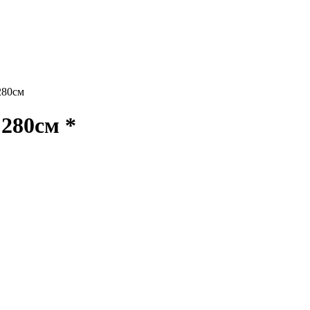
280см
280см *