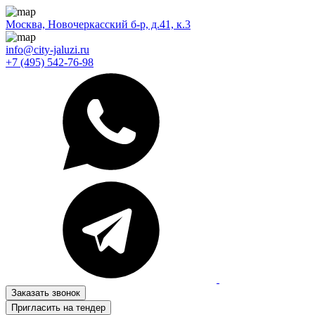
Москва, Новочеркасский б-р, д.41, к.3
info@city-jaluzi.ru
+7 (495) 542-76-98
Заказать звонок
Пригласить на тендер