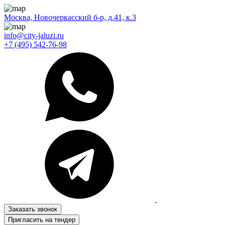
Москва, Новочеркасский б-р, д.41, к.3
info@city-jaluzi.ru
+7 (495) 542-76-98
Заказать звонок
Пригласить на тендер