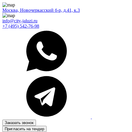
Москва, Новочеркасский б-р, д.41, к.3
info@city-jaluzi.ru
+7 (495) 542-76-98
Заказать звонок
Пригласить на тендер