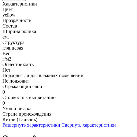
Характеристики
Цвет
yellow
Прозрачность
Состав
Ширина ролика
см.
Структура
глянцевая
Вес
г/м2
Огнестойкость
Нет
Подходит ли для влажных помещений
Не подходит
Отражающий слой
0
Стойкость к выцветанию
0
Уход и чистка
Страна происхождения
Китай (Тайвань)
Развернуть характеристики
Свернуть характеристики