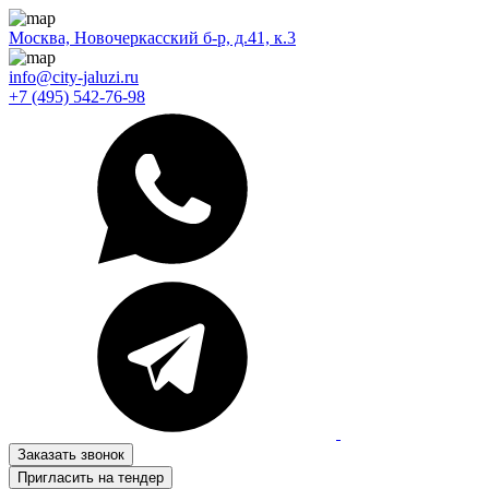
Москва, Новочеркасский б-р, д.41, к.3
info@city-jaluzi.ru
+7 (495) 542-76-98
Заказать звонок
Пригласить на тендер