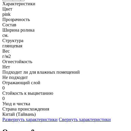
Характеристики
Цвет
pink
Прозрачность
Состав
Ширина ролика
см.
Структура
глянцевая
Вес
г/м2
Огнестойкость
Нет
Подходит ли для влажных помещений
Не подходит
Отражающий слой
0
Стойкость к выцветанию
0
Уход и чистка
Страна происхождения
Китай (Тайвань)
Развернуть характеристики
Свернуть характеристики