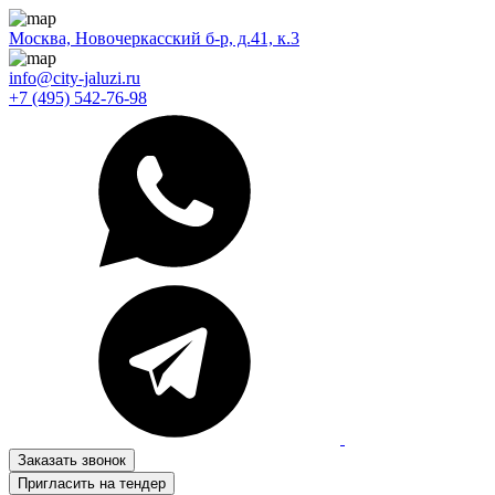
Москва, Новочеркасский б-р, д.41, к.3
info@city-jaluzi.ru
+7 (495) 542-76-98
Заказать звонок
Пригласить на тендер