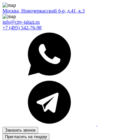
Москва, Новочеркасский б-р, д.41, к.3
info@city-jaluzi.ru
+7 (495) 542-76-98
Заказать звонок
Пригласить на тендер