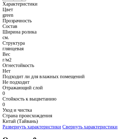
Характеристики
Цвет
green
Прозрачность
Состав
Ширина ролика
см.
Структура
глянцевая
Вес
г/м2
Огнестойкость
Нет
Подходит ли для влажных помещений
Не подходит
Отражающий слой
0
Стойкость к выцветанию
0
Уход и чистка
Страна происхождения
Китай (Тайвань)
Развернуть характеристики
Свернуть характеристики