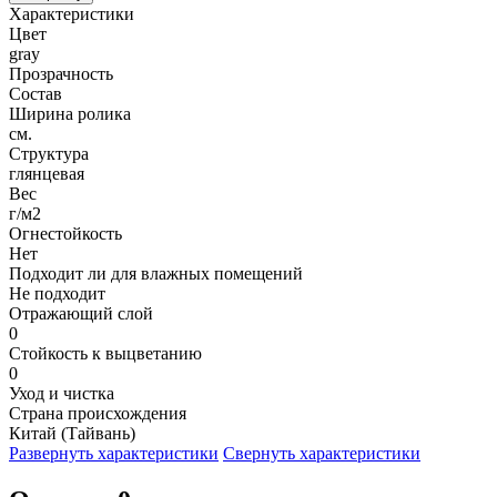
Характеристики
Цвет
gray
Прозрачность
Состав
Ширина ролика
см.
Структура
глянцевая
Вес
г/м2
Огнестойкость
Нет
Подходит ли для влажных помещений
Не подходит
Отражающий слой
0
Стойкость к выцветанию
0
Уход и чистка
Страна происхождения
Китай (Тайвань)
Развернуть характеристики
Свернуть характеристики