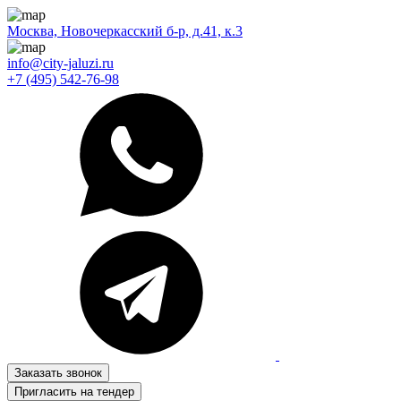
Москва, Новочеркасский б-р, д.41, к.3
info@city-jaluzi.ru
+7 (495) 542-76-98
Заказать звонок
Пригласить на тендер