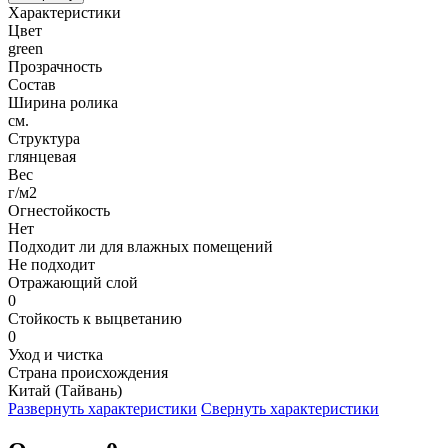
Характеристики
Цвет
green
Прозрачность
Состав
Ширина ролика
см.
Структура
глянцевая
Вес
г/м2
Огнестойкость
Нет
Подходит ли для влажных помещений
Не подходит
Отражающий слой
0
Стойкость к выцветанию
0
Уход и чистка
Страна происхождения
Китай (Тайвань)
Развернуть характеристики
Свернуть характеристики