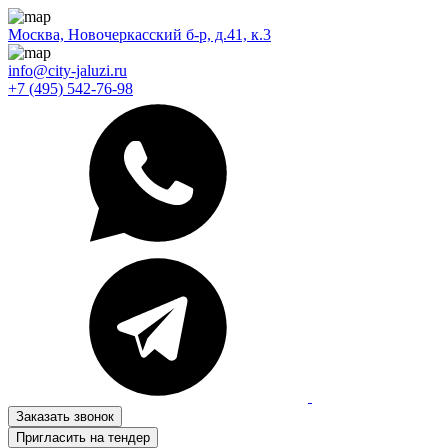
Москва, Новочеркасский б-р, д.41, к.3
info@city-jaluzi.ru
+7 (495) 542-76-98
Заказать звонок
Пригласить на тендер