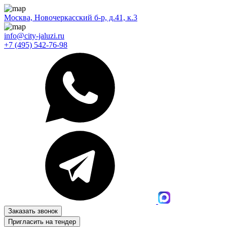
Москва, Новочеркасский б-р, д.41, к.3
info@city-jaluzi.ru
+7 (495) 542-76-98
Заказать звонок
Пригласить на тендер