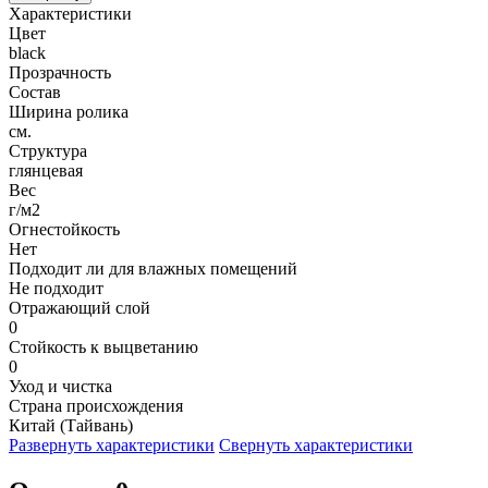
Характеристики
Цвет
black
Прозрачность
Состав
Ширина ролика
см.
Структура
глянцевая
Вес
г/м2
Огнестойкость
Нет
Подходит ли для влажных помещений
Не подходит
Отражающий слой
0
Стойкость к выцветанию
0
Уход и чистка
Страна происхождения
Китай (Тайвань)
Развернуть характеристики
Свернуть характеристики