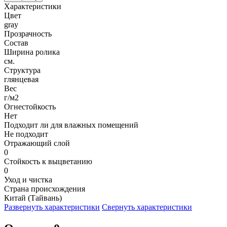
Характеристики
Цвет
gray
Прозрачность
Состав
Ширина ролика
см.
Структура
глянцевая
Вес
г/м2
Огнестойкость
Нет
Подходит ли для влажных помещений
Не подходит
Отражающий слой
0
Стойкость к выцветанию
0
Уход и чистка
Страна происхождения
Китай (Тайвань)
Развернуть характеристики
Свернуть характеристики