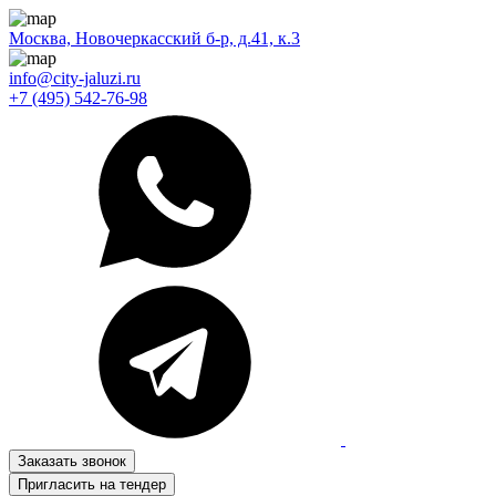
Москва, Новочеркасский б-р, д.41, к.3
info@city-jaluzi.ru
+7 (495) 542-76-98
Заказать звонок
Пригласить на тендер