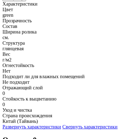
Характеристики
Цвет
green
Прозрачность
Состав
Ширина ролика
см.
Структура
глянцевая
Вес
г/м2
Огнестойкость
Нет
Подходит ли для влажных помещений
Не подходит
Отражающий слой
0
Стойкость к выцветанию
0
Уход и чистка
Страна происхождения
Китай (Тайвань)
Развернуть характеристики
Свернуть характеристики