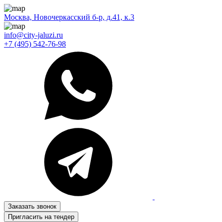
Москва, Новочеркасский б-р, д.41, к.3
info@city-jaluzi.ru
+7 (495) 542-76-98
Заказать звонок
Пригласить на тендер