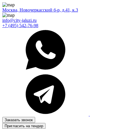
Москва, Новочеркасский б-р, д.41, к.3
info@city-jaluzi.ru
+7 (495) 542-76-98
Заказать звонок
Пригласить на тендер