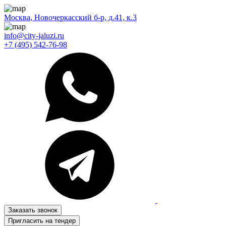
Москва, Новочеркасский б-р, д.41, к.3
info@city-jaluzi.ru
+7 (495) 542-76-98
Заказать звонок
Пригласить на тендер