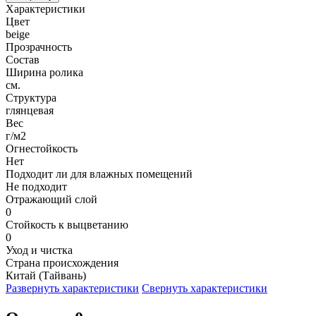
Характеристики
Цвет
beige
Прозрачность
Состав
Ширина ролика
см.
Структура
глянцевая
Вес
г/м2
Огнестойкость
Нет
Подходит ли для влажных помещений
Не подходит
Отражающий слой
0
Стойкость к выцветанию
0
Уход и чистка
Страна происхождения
Китай (Тайвань)
Развернуть характеристики
Свернуть характеристики