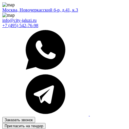
Москва, Новочеркасский б-р, д.41, к.3
info@city-jaluzi.ru
+7 (495) 542-76-98
Заказать звонок
Пригласить на тендер