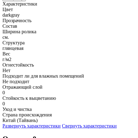
Характеристики
Цвет
darkgray
Прозрачность
Состав
Ширина ролика
см.
Структура
глянцевая
Вес
г/м2
Огнестойкость
Нет
Подходит ли для влажных помещений
Не подходит
Отражающий слой
0
Стойкость к выцветанию
0
Уход и чистка
Страна происхождения
Китай (Тайвань)
Развернуть характеристики
Свернуть характеристики