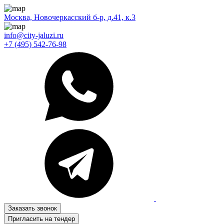
Москва, Новочеркасский б-р, д.41, к.3
info@city-jaluzi.ru
+7 (495) 542-76-98
Заказать звонок
Пригласить на тендер