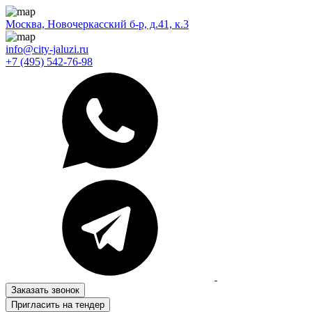
Москва, Новочеркасский б-р, д.41, к.3
info@city-jaluzi.ru
+7 (495) 542-76-98
Заказать звонок
Пригласить на тендер