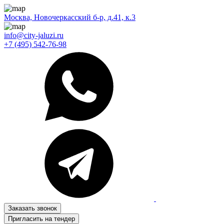
Москва, Новочеркасский б-р, д.41, к.3
info@city-jaluzi.ru
+7 (495) 542-76-98
Заказать звонок
Пригласить на тендер