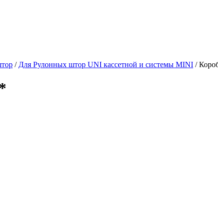
штор
/
Для Рулонных штор UNI кассетной и системы MINI
/
Короб
*