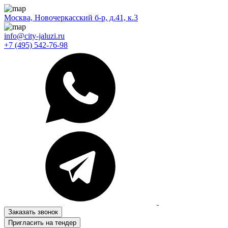
Москва, Новочеркасский б-р, д.41, к.3
info@city-jaluzi.ru
+7 (495) 542-76-98
Заказать звонок
Пригласить на тендер