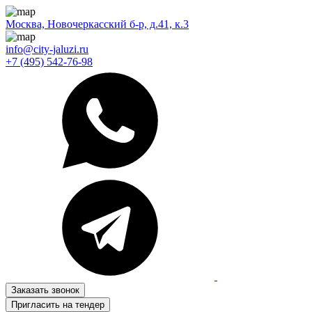
Москва, Новочеркасский б-р, д.41, к.3
info@city-jaluzi.ru
+7 (495) 542-76-98
Заказать звонок
Пригласить на тендер