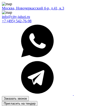
Москва, Новочеркасский б-р, д.41, к.3
info@city-jaluzi.ru
+7 (495) 542-76-98
Заказать звонок
Пригласить на тендер