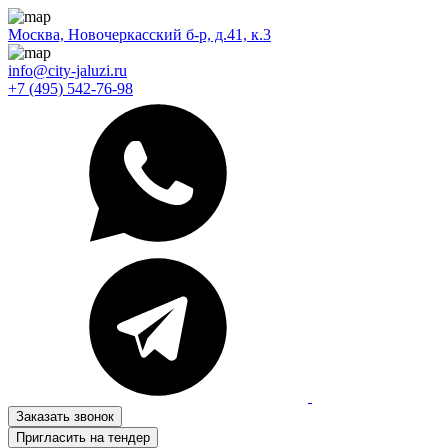
Москва, Новочеркасский б-р, д.41, к.3
info@city-jaluzi.ru
+7 (495) 542-76-98
Заказать звонок
Пригласить на тендер