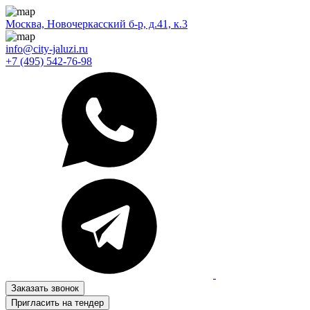
Москва, Новочеркасский б-р, д.41, к.3
info@city-jaluzi.ru
+7 (495) 542-76-98
Заказать звонок
Пригласить на тендер