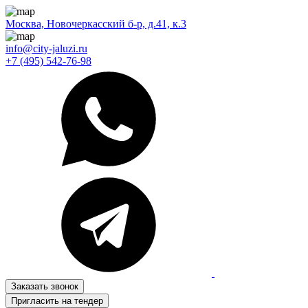
Москва, Новочеркасский б-р, д.41, к.3
info@city-jaluzi.ru
+7 (495) 542-76-98
Заказать звонок
Пригласить на тендер