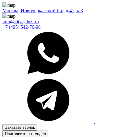
Москва, Новочеркасский б-р, д.41, к.3
info@city-jaluzi.ru
+7 (495) 542-76-98
Заказать звонок
Пригласить на тендер