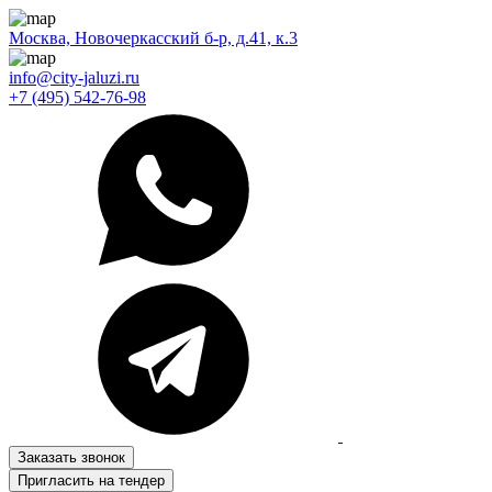
Москва, Новочеркасский б-р, д.41, к.3
info@city-jaluzi.ru
+7 (495) 542-76-98
Заказать звонок
Пригласить на тендер