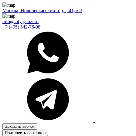
Москва, Новочеркасский б-р, д.41, к.3
info@city-jaluzi.ru
+7 (495) 542-76-98
Заказать звонок
Пригласить на тендер