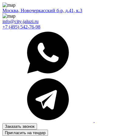
Москва, Новочеркасский б-р, д.41, к.3
info@city-jaluzi.ru
+7 (495) 542-76-98
Заказать звонок
Пригласить на тендер