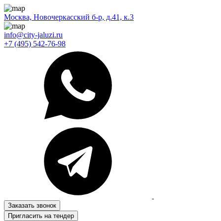
Москва, Новочеркасский б-р, д.41, к.3
info@city-jaluzi.ru
+7 (495) 542-76-98
Заказать звонок
Пригласить на тендер